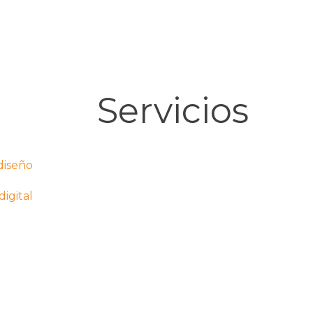
colombia@julius2grow.com
Servicios
diseño
igital