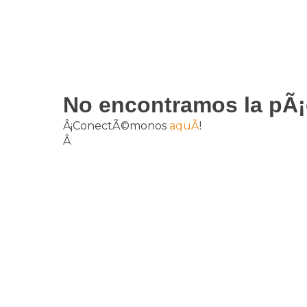
No encontramos la pÃ¡
Â¡ConectÃ©monos
aquÃ­
!
Â