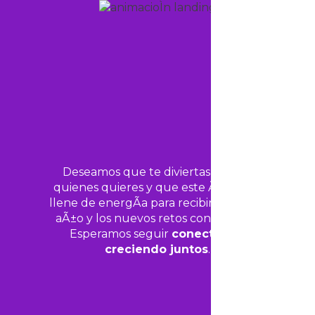
Deseamos que te diviertas junto a
quienes quieres y que este Ã¡nimo te
llene de energÃ­a para recibir el nuevo
aÃ±o y los nuevos retos con alegrÃ­a.
Esperamos seguir
conectados,
creciendo juntos
.