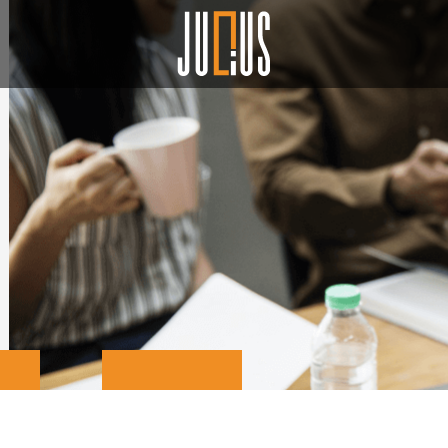
Miami
(+1) 786 845 6011
miami@julius2gro
Mexico City
(+52) 554 164 6939
Monterrey
(+52) 818 000 5863