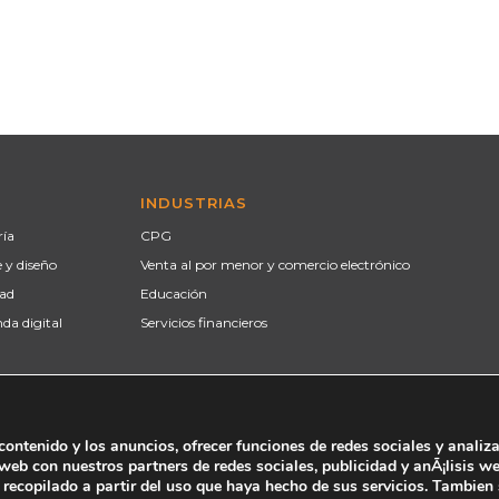
ría
CPG
e y diseño
Venta al por menor y comercio electrónico
dad
Educación
da digital
Servicios financieros
­a
contenido y los anuncios, ofrecer funciones de redes sociales y analiza
web con nuestros partners de redes sociales, publicidad y anÃ¡lisis 
ecopilado a partir del uso que haya hecho de sus servicios. Tambien s