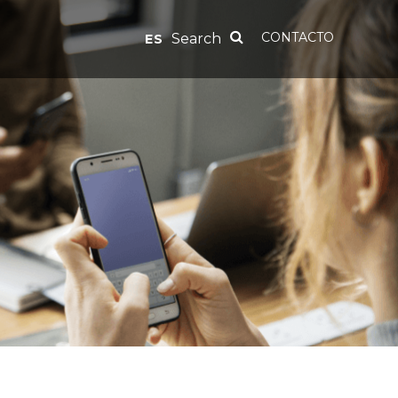
CONTACTO
Search
ES
Madrid
(+34) 606 654 785
w.com
madrid@julius2grow.com
Bogota
(+57) 601 756 44 59
bogota@julius2grow.com
Medellin
(+57 604) 444 88 99