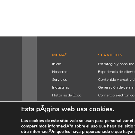
MENÃº
SERVICIOS
Inicio
Estrategia y consulto
Nosotros
Experiencia del client
Servicios
Contenido y creativi
Industrias
Generación de deman
Historias de Éxito
Comercio electrónico
Talento
Tecnologí­a e ingenierí
Esta pÃ¡gina web usa cookies.
Blog
Contacto
Las cookies de este sitio web se usan para personalizar el 
compartimos informaciÃ³n sobre el uso que haga del sitio 
otra informaciÃ³n que les haya proporcionado o que hayan r