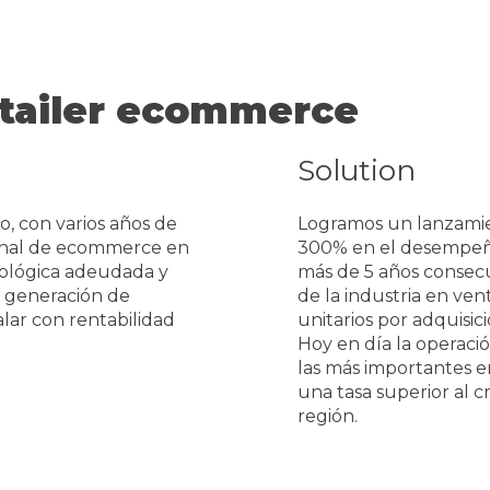
Retailer ecommerce
Solution
, con varios años de
Logramos un lanzamien
canal de ecommerce en
300% en el desempeño 
cnológica adeudada y
más de 5 años consecu
a generación de
de la industria en vent
lar con rentabilidad
unitarios por adquisic
Hoy en día la operac
las más importantes 
una tasa superior al
región.